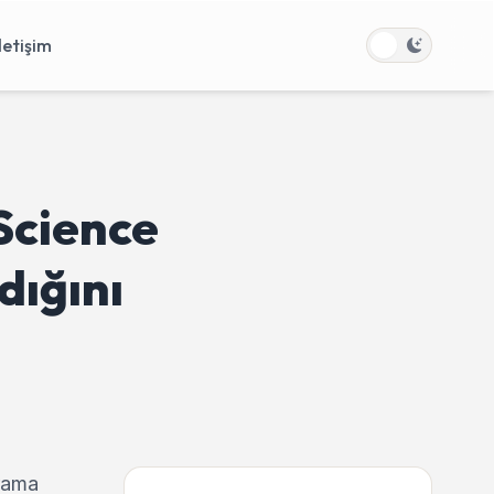
İletişim
Science
dığını
rama