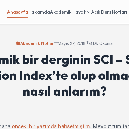
Anasayfa
Hakkımda
Akademik Hayat
Açık Ders Notları
Akademik Notlar
Mayıs 27, 2018
3 Dk Okuma
ik bir derginin SCI – 
ion Index’te olup olma
nasıl anlarım?
 daha
önceki bir yazımda bahsetmiştim
. Mevcut tüm ta