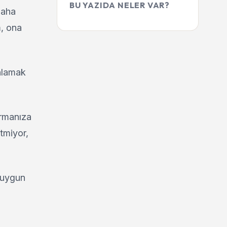
BU YAZIDA NELER VAR?
Daha
m, ona
anlamak
ırmanıza
tmiyor,
; uygun