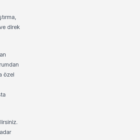
ştırma,
ve direk
tan
durumdan
a özel
sta
irsiniz.
kadar