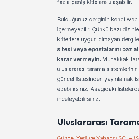
fazla geniş kitlelere ulaşabilir.
Bulduğunuz derginin kendi web si
içermeyebilir. Çünkü bazı dizinler
kriterlere uygun olmayan dergiler
sitesi veya epostalarını baz 
karar vermeyin.
Muhakkak tarama
uluslararası tarama sistemlerinin 
güncel listesinden yayınlamak is
edebilirsiniz. Aşağıdaki listeler
inceleyebilirsiniz.
Uluslararası Tarama 
Güncel Yerli ve Yabancı SCI – (S