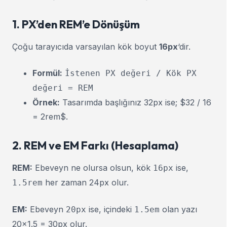
1. PX’den REM’e Dönüşüm
Çoğu tarayıcıda varsayılan kök boyut
16px
‘dir.
Formül:
İstenen PX değeri / Kök PX
değeri = REM
Örnek:
Tasarımda başlığınız 32px ise; $32 / 16
= 2rem$.
2. REM ve EM Farkı (Hesaplama)
REM:
Ebeveyn ne olursa olsun, kök
ise,
16px
her zaman 24px olur.
1.5rem
EM:
Ebeveyn
ise, içindeki
olan yazı
20px
1.5em
20×1.5 = 30px olur.