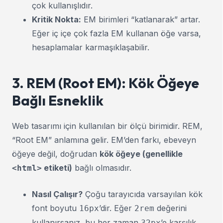
çok kullanışlıdır.
Kritik Nokta:
EM birimleri “katlanarak” artar.
Eğer iç içe çok fazla EM kullanan öğe varsa,
hesaplamalar karmaşıklaşabilir.
3. REM (Root EM): Kök Öğeye
Bağlı Esneklik
Web tasarımı için kullanılan bir ölçü birimidir. REM,
“Root EM” anlamına gelir. EM’den farkı, ebeveyn
öğeye değil, doğrudan
kök öğeye (genellikle
etiketi)
bağlı olmasıdır.
<html>
Nasıl Çalışır?
Çoğu tarayıcıda varsayılan kök
font boyutu
’dir. Eğer
değerini
16px
2rem
kullanırsanız, bu her zaman
’e karşılık
32px