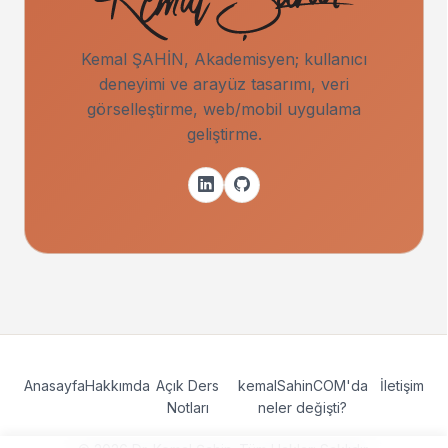
Kemal ŞAHİN, Akademisyen; kullanıcı
deneyimi ve arayüz tasarımı, veri
görselleştirme, web/mobil uygulama
geliştirme.
Anasayfa
Hakkımda
Açık Ders
kemalSahinCOM'da
İletişim
Notları
neler değişti?