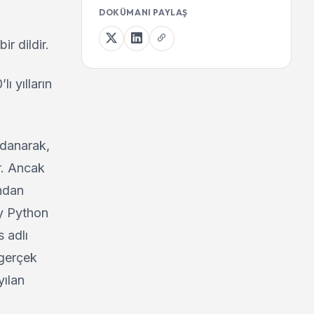
DOKÜMANI PAYLAŞ
r dildir.
ı yılların
ldanarak,
r. Ancak
ından
y Python
 adlı
 gerçek
yılan