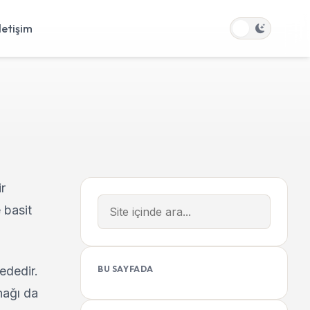
İletişim
r
 basit
ededir.
BU SAYFADA
nağı da