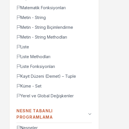
Matematik Fonksiyonları
Metin - String
Metin - String Biçimlendirme
Metin - String Methodları
Liste
Liste Methodları
Liste Fonksiyonları
Kayıt Düzeni (Demet) – Tuple
Küme - Set
Yerel ve Global Değişkenler
NESNE TABANLI
PROGRAMLAMA
Nesneler