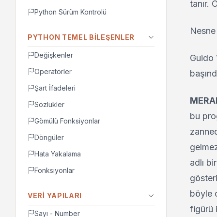
tanır.
Python Sürüm Kontrolü
Nesne 
PYTHON TEMEL BILEŞENLER
Değişkenler
Guido 
Operatörler
başında
Şart İfadeleri
MERAK
Sözlükler
bu pro
Gömülü Fonksiyonlar
zanned
Döngüler
gelmez
Hata Yakalama
adlı b
Fonksiyonlar
göster
böyle 
VERI YAPILARI
figürü 
Sayı - Number