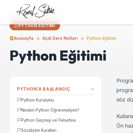
PYTHON EĞITIMI
Anasayfa
Açık Ders Notları
Python Eğitimi
Python Eğitimi
Progra
PYTHON'A BAŞLANGIÇ
program
söz diz
Python Kurulumu
Neden Python Öğrenmeliyim?
Kullanı
Python Geçmişi ve Felsefesi
Ön hazı
Sözdizimi Kuralları