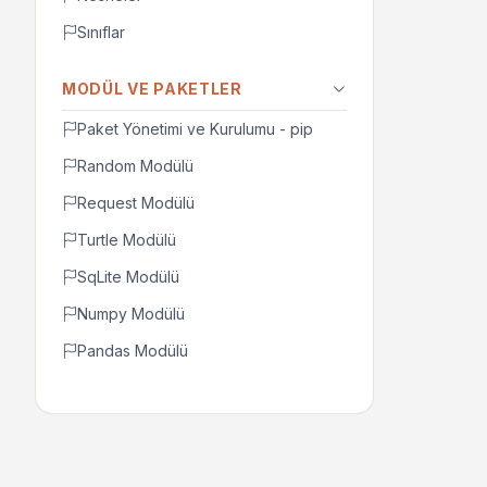
Sınıflar
MODÜL VE PAKETLER
Paket Yönetimi ve Kurulumu - pip
Random Modülü
Request Modülü
Turtle Modülü
SqLite Modülü
Numpy Modülü
Pandas Modülü