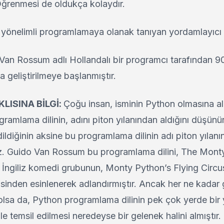
 Öğrenmesi de oldukça kolaydır.
yönelimli programlamaya olanak tanıyan yordamlayıcı bi
Van Rossum adlı Hollandalı bir programcı tarafından 90’l
 geliştirilmeye başlanmıştır.
LISINA BİLGİ:
Çoğu insan, isminin Python olmasına a
gramlama dilinin, adını piton yılanından aldığını düşünü
ildiğinin aksine bu programlama dilinin adı piton yılan
. Guido Van Rossum bu programlama dilini, The Mont
ir İngiliz komedi grubunun, Monty Python’s Flying Circus
isinden esinlenerek adlandırmıştır. Ancak her ne kadar
olsa da, Python programlama dilinin pek çok yerde bir 
ile temsil edilmesi neredeyse bir gelenek halini almıştır.