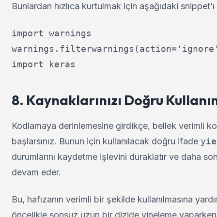
Bunlardan hızlıca kurtulmak için aşağıdaki snippet’ı 
import warnings

warnings.filterwarnings(action='ignore'
import keras
8. Kaynaklarınızı Doğru Kullanı
Kodlamaya derinlemesine girdikçe, bellek verimli k
başlarsınız. Bunun için kullanılacak doğru ifade
yie
durumlarını kaydetme işlevini duraklatır ve daha s
devam eder.
Bu, hafızanın verimli bir şekilde kullanılmasına yard
öncelikle sonsuz uzun bir dizide yineleme yaparken k