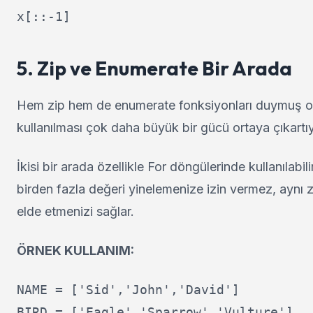
5. Zip ve Enumerate Bir Arada
Hem zip hem de enumerate fonksiyonları duymuş ola
kullanılması çok daha büyük bir gücü ortaya çıkartıy
İkisi bir arada özellikle For döngülerinde kullanılabi
birden fazla değeri yinelemenize izin vermez, aynı
elde etmenizi sağlar.
ÖRNEK KULLANIM:
NAME = ['Sid','John','David']

BIRD = ['Eagle','Sparrow','Vulture']
