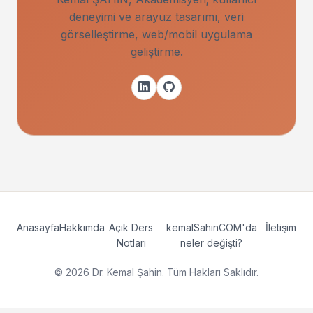
deneyimi ve arayüz tasarımı, veri
görselleştirme, web/mobil uygulama
geliştirme.
Anasayfa
Hakkımda
Açık Ders
kemalSahinCOM'da
İletişim
Notları
neler değişti?
© 2026 Dr. Kemal Şahin. Tüm Hakları Saklıdır.