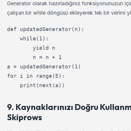
Generator olarak hazırladığınız fonksiyonunuzun içi
çalışan bir while döngüsü ekleyerek tek bir verimi yin
def updatedGenerator(n):

    while(1):

        yield n

        n = n + 1

a = updatedGenerator(1)

for i in range(5):

9. Kaynaklarınızı Doğru Kulla
Skiprows