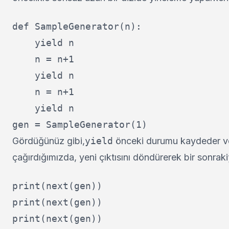
def SampleGenerator(n):

    yield n

    n = n+1

    yield n

    n = n+1

    yield n

Gördüğünüz gibi,
yield
önceki durumu kaydeder ve 
çağırdığımızda, yeni çıktısını döndürerek bir sonraki
print(next(gen))

print(next(gen))
