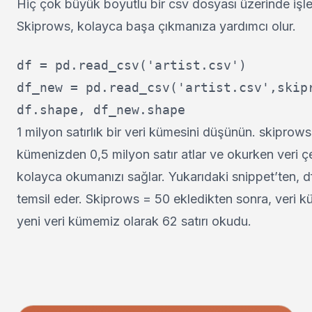
Hiç çok büyük boyutlu bir csv dosyası üzerinde işl
Skiprows, kolayca başa çıkmanıza yardımcı olur.
df = pd.read_csv('artist.csv')

df_new = pd.read_csv('artist.csv',skipr
1 milyon satırlık bir veri kümesini düşünün. skiprows
kümenizden 0,5 milyon satır atlar ve okurken veri çe
kolayca okumanızı sağlar. Yukarıdaki snippet’ten, df, 
temsil eder. Skiprows = 50 ekledikten sonra, veri k
yeni veri kümemiz olarak 62 satırı okudu.