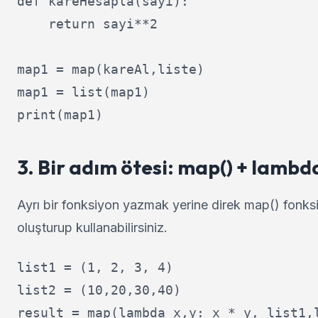
def kareHesapla(sayi):

    return sayi**2

map1 = map(kareAl,liste)

map1 = list(map1)

3. Bir adım ötesi: map() + lam
Ayrı bir fonksiyon yazmak yerine direk map() fonks
oluşturup kullanabilirsiniz.
list1 = (1, 2, 3, 4) 

list2 = (10,20,30,40)

result = map(lambda x,y: x * y, list1,l