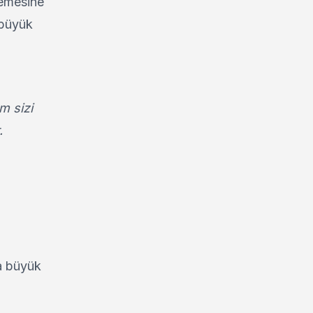
lemesine
 büyük
m sizi
r.
ca büyük