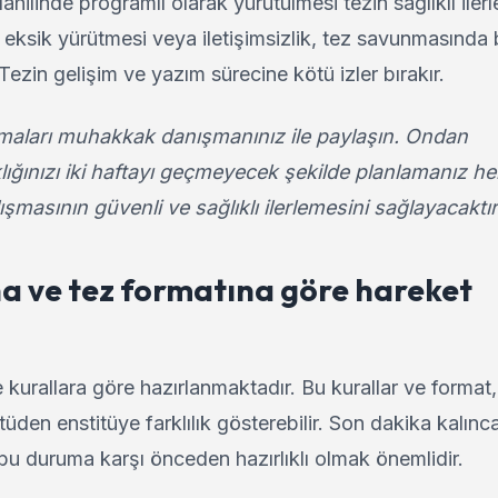
ilinde programlı olarak yürütülmesi tezin sağlıklı iler
 eksik yürütmesi veya iletişimsizlik, tez savunmasında
 Tezin gelişim ve yazım sürecine kötü izler bırakır.
şmaları muhakkak danışmanınız ile paylaşın. Ondan
klığınızı iki haftayı geçmeyecek şekilde planlamanız he
şmasının güvenli ve sağlıklı ilerlemesini sağlayacaktı
na ve tez formatına göre hareket
e kurallara göre hazırlanmaktadır. Bu kurallar ve format,
tüden enstitüye farklılık gösterebilir. Son dakika kalın
bu duruma karşı önceden hazırlıklı olmak önemlidir.