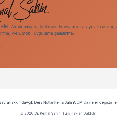
İN, Akademisyen; kullanıcı deneyimi ve arayüz tasarımı, v
tirme, web/mobil uygulama geliştirme.
sayfa
Hakkımda
Açık Ders Notları
kemalSahinCOM'da neler değişti?
İle
© 2026 Dr. Kemal Şahin. Tüm Hakları Saklıdır.