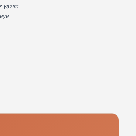
z yazım
meye