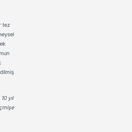
r tez
eneysel
mek
umun
k
dilmiş
10 yıl
eçmişe