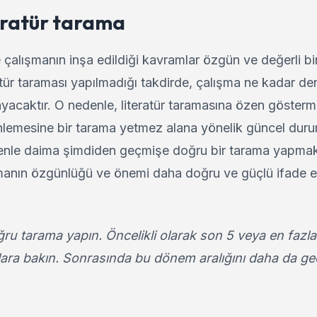
eratür tarama
ve çalışmanın inşa edildiği kavramlar özgün ve değerli bi
teratür taraması yapılmadığı takdirde, çalışma ne kadar d
yacaktır. O nedenle, literatür taramasına özen göster
inlemesine bir tarama yetmez alana yönelik güncel dur
denle daima şimdiden geçmişe doğru bir tarama yapma
rmanın özgünlüğü ve önemi daha doğru ve güçlü ifade e
 tarama yapın. Öncelikli olarak son 5 veya en fazla 
şmalara bakın. Sonrasında bu dönem aralığını daha da g