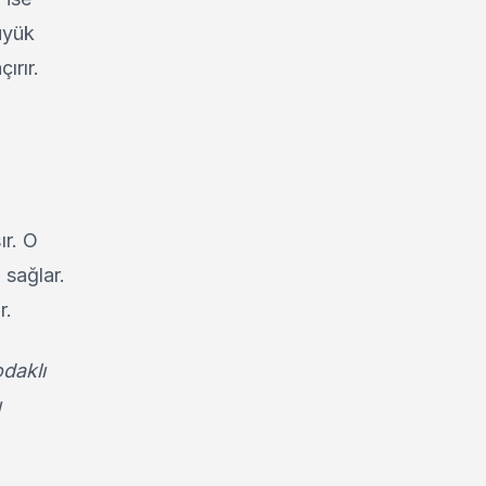
üyük
ırır.
ır. O
sağlar.
r.
daklı
ı