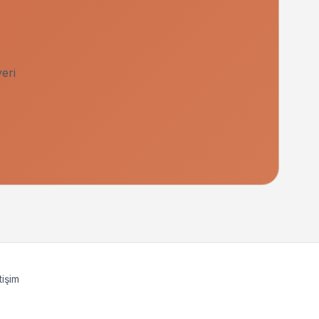
eri
tişim