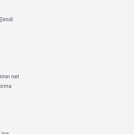
 Şimdi
ının net
tırma
 ise