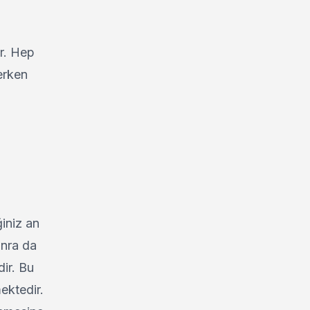
r. Hep
erken
iniz an
onra da
dir. Bu
ektedir.