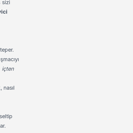
 sizi
ici
teper.
uşmacıyı
 içten
, nasıl
eltip
ar.