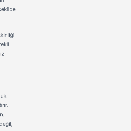
şekilde
kinliği
ekli
izi
luk
rır.
n.
değil,