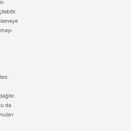
in
lebilir.
mlemeye
amayı
ırır.
ağıtır.
zu da
nuları