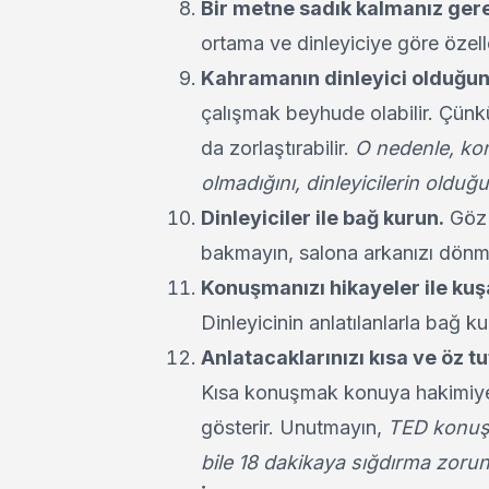
Bir metne sadık kalmanız gerek
ortama ve dinleyiciye göre özelle
Kahramanın dinleyici olduğunu
çalışmak beyhude olabilir. Çünkü
da zorlaştırabilir.
O nedenle, ko
olmadığını, dinleyicilerin olduğ
Dinleyiciler ile bağ kurun.
Göz 
bakmayın, salona arkanızı dön
Konuşmanızı hikayeler ile kuş
Dinleyicinin anlatılanlarla bağ k
Anlatacaklarınızı kısa ve öz t
Kısa konuşmak konuya hakimiyet
gösterir. Unutmayın,
TED konuşma
bile 18 dakikaya sığdırma zoru