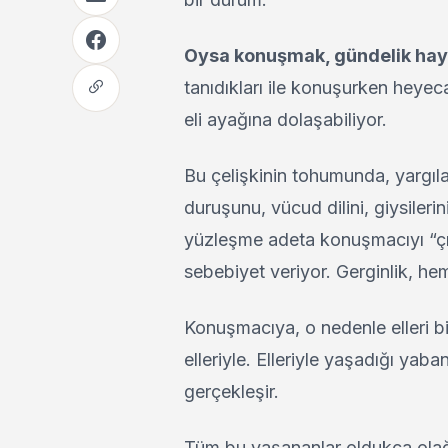
Oysa konuşmak, gündelik haya
tanıdıkları ile konuşurken heyec
eli ayağına dolaşabiliyor.
Bu çelişkinin tohumunda, yargılan
duruşunu, vücud dilini, giysileri
yüzleşme adeta konuşmacıyı “çıpl
sebebiyet veriyor. Gerginlik, h
Konuşmacıya, o nedenle elleri b
elleriyle. Elleriyle yaşadığı ya
gerçekleşir.
Tüm bu yaşananlar oldukça ola