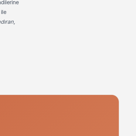
ndilerine
ile
dıran,