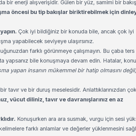
 bir enerji alışverişidir. Gülen bir yüz, samimi bir bakış
ma öncesi bu tip bakışlar biriktirebilmek için dinley
 yapın.
Çok iyi bildiğiniz bir konuda bile, ancak çok iyi
nuşma yapabilecek seviyeye ulaşırsınız.
duğunuzdan farklı görünmeye çalışmayın. Bu çaba ters 
a yapsanız bile konuşmaya devam edin. Hatalar, kon
şma yapan insanın mükemmel bir hatip olmasını değil,
r tavır ve bir duruş meselesidir. Anlattıklarınızdan çok
z, vücut diliniz, tavır ve davranışlarınız en az
klıdır.
Konuşurken ara ara susmak, vurgu için sesi yüks
elimelere farklı anlamlar ve değerler yüklenmesini sağl