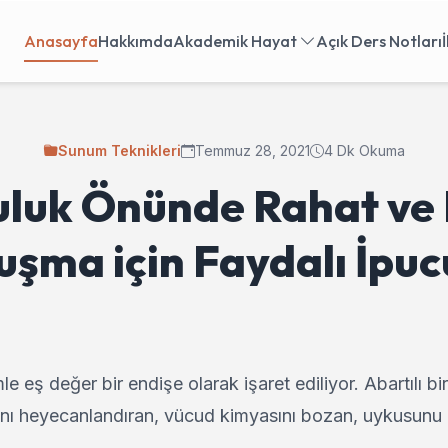
Anasayfa
Hakkımda
Akademik Hayat
Açık Ders Notları
Sunum Teknikleri
Temmuz 28, 2021
4 Dk Okuma
uluk Önünde Rahat ve E
şma için Faydalı İpuc
eş değer bir endişe olarak işaret ediliyor. Abartılı bir
anı heyecanlandıran, vücud kimyasını bozan, uykusunu 