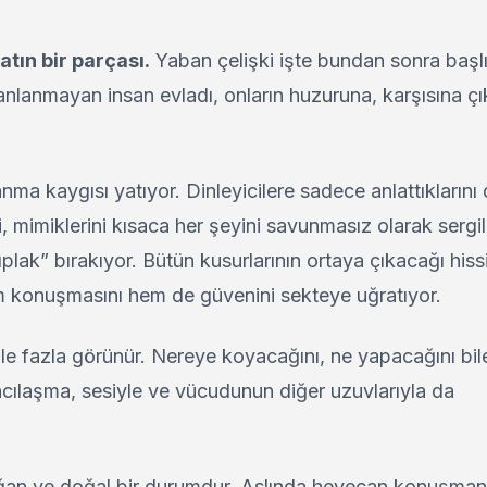
tın bir parçası.
Yaban çelişki işte bundan sonra başlı
anlanmayan insan evladı, onların huzuruna, karşısına çık
ma kaygısı yatıyor. Dinleyicilere sadece anlattıklarını 
ni, mimiklerini kısaca her şeyini savunmasız olarak sergil
ak” bırakıyor. Bütün kusurlarının ortaya çıkacağı hiss
em konuşmasını hem de güvenini sekteye uğratıyor.
ile fazla görünür. Nereye koyacağını, ne yapacağını bi
bancılaşma, sesiyle ve vücudunun diğer uzuvlarıyla da
ğan ve doğal bir durumdur. Aslında heyecan konuşman