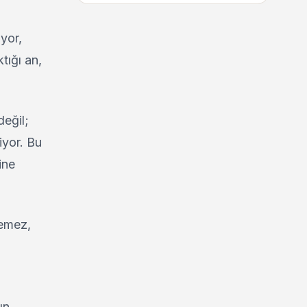
yor,
tığı an,
değil;
iyor. Bu
ine
lemez,
ın