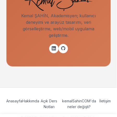
Kemal ŞAHİN, Akademisyen; kullanıcı
deneyimi ve arayüz tasarımı, veri
görselleştirme, web/mobil uygulama
geliştirme.
Anasayfa
Hakkımda
Açık Ders
kemalSahinCOM'da
İletişim
Notları
neler değişti?