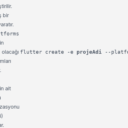
irilir.
 bir
aratır.
atforms
in
i olacağı
flutter create -e 
projeAdi
 --platf
rmları
.
g
n ait
u
izasyonu
i)
r.