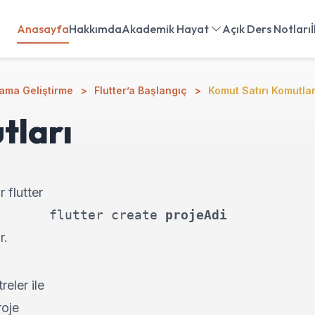
Anasayfa
Hakkımda
Akademik Hayat
Açık Ders Notları
lama Geliştirme
Flutter’a Başlangıç
Komut Satırı Komutlar
tları
r flutter
i
flutter create 
projeAdi
r.
reler ile
roje