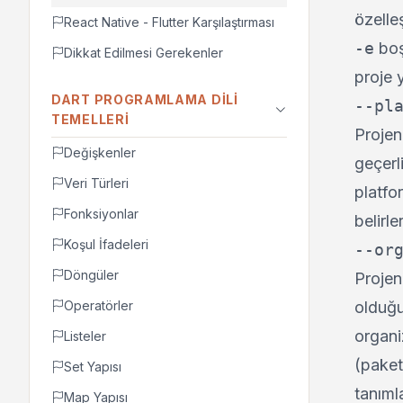
özelleşt
React Native - Flutter Karşılaştırması
-e
boş
Dikkat Edilmesi Gerekenler
proje y
DART PROGRAMLAMA DILI
--pl
TEMELLERI
Projen
Değişkenler
geçerl
Veri Türleri
platfo
Fonksiyonlar
belirler
Koşul İfadeleri
--or
Döngüler
Projeni
Operatörler
olduğ
organ
Listeler
(paket
Set Yapısı
tanımla
Map Yapısı