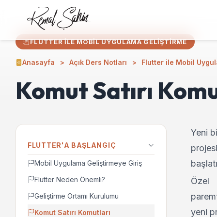
FLUTTER ILE MOBIL UYGULAMA GELIŞTIRME
Anasayfa
Açık Ders Notları
Flutter ile Mobil Uygu
Komut Satırı Komu
Yeni bi
FLUTTER'A BAŞLANGIÇ
projes
başlatı
Mobil Uygulama Geliştirmeye Giriş
Flutter Neden Önemli?
Özel
paremt
Geliştirme Ortamı Kurulumu
yeni p
Komut Satırı Komutları