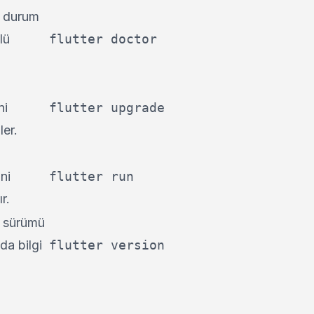
r durum
lü
flutter doctor
ni
flutter upgrade
ler.
ni
flutter run
ır.
r sürümü
da bilgi
flutter version