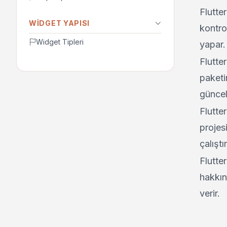
Flutte
WIDGET YAPISI
kontro
Widget Tipleri
yapar.
Flutter
paketi
güncel
Flutter
projesi
çalıştır
Flutte
hakkın
verir.