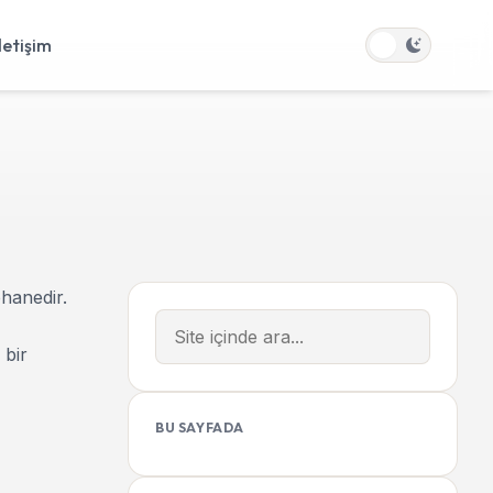
İletişim
phanedir.
 bir
BU SAYFADA