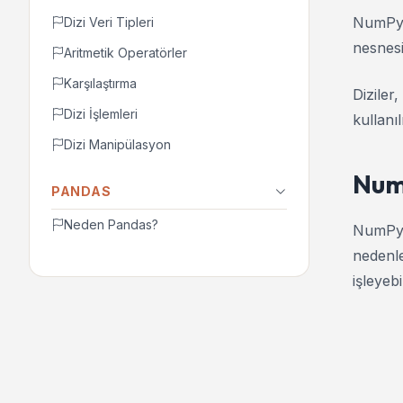
NumPy, 
Dizi Veri Tipleri
nesnes
Aritmetik Operatörler
Karşılaştırma
Diziler
Dizi İşlemleri
kullanılı
Dizi Manipülasyon
Num
PANDAS
Neden Pandas?
NumPy d
nedenle
işleyebil