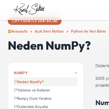
PYTHON ILE VERI BILIMI
Anasayfa
Açık Ders Notları
Python ile Veri Bilimi
Neden NumPy?
Diziler
NUMPY
2005 yı
Neden NumPy?
projedir
Yükleme ve Kullanım
Numpy Dizisi Yaratma
Num
Dizilerdeki Boyutlar