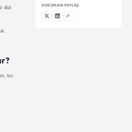
DOKÜMANI PAYLAŞ
r dizi
ık
ır?
nır, bu
ı