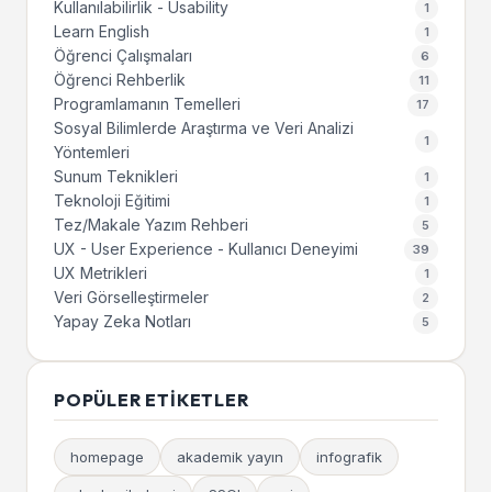
Kullanılabilirlik - Usability
1
Learn English
1
Öğrenci Çalışmaları
6
Öğrenci Rehberlik
11
Programlamanın Temelleri
17
Sosyal Bilimlerde Araştırma ve Veri Analizi
1
Yöntemleri
Sunum Teknikleri
1
Teknoloji Eğitimi
1
Tez/Makale Yazım Rehberi
5
UX - User Experience - Kullanıcı Deneyimi
39
UX Metrikleri
1
Veri Görselleştirmeler
2
Yapay Zeka Notları
5
POPÜLER ETIKETLER
homepage
akademik yayın
infografik