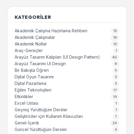
KATEGORILER
Akademik Çalışma Hazırlama Rehberi
15
Akademik Çalışmalar
16
Akademik Notlar
15
Araç-Gereçler
1
Arayüz Tasarım Kalıpları (UI Design Pattern)
65
Arayüz Tasarımı UI Design
9
Bir Bakışta Öğren
5
Dijital Oyun Tasarımı
3
Dijital Pazarlama
3
Eğitim Teknolojileri
17
Etkinlikler
14
Excel Ustası
1
Geçmiş Yürüttüğüm Dersler
1
Geliştiriciler için Kullanım Kılavuzları
7
Genel-İçerik
24
Güncel Yürüttüğüm Dersler
4