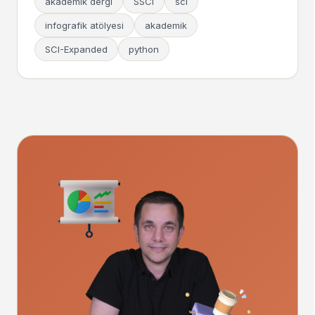
akademik dergi
SSCI
sci
infografik atölyesi
akademik
SCI-Expanded
python