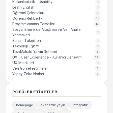
Kullanılabilirlik - Usability
1
Learn English
1
Öğrenci Çalışmaları
6
Öğrenci Rehberlik
11
Programlamanın Temelleri
17
Sosyal Bilimlerde Araştırma ve Veri Analizi
1
Yöntemleri
Sunum Teknikleri
1
Teknoloji Eğitimi
1
Tez/Makale Yazım Rehberi
5
UX - User Experience - Kullanıcı Deneyimi
39
UX Metrikleri
1
Veri Görselleştirmeler
2
Yapay Zeka Notları
5
POPÜLER ETIKETLER
homepage
akademik yayın
infografik