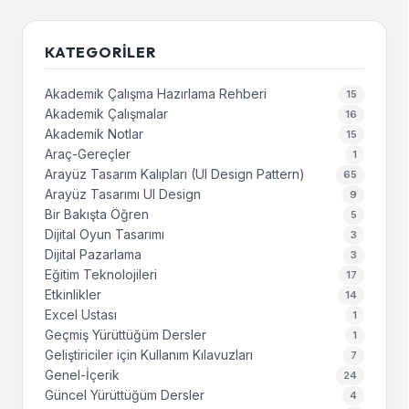
KATEGORILER
Akademik Çalışma Hazırlama Rehberi
15
Akademik Çalışmalar
16
Akademik Notlar
15
Araç-Gereçler
1
Arayüz Tasarım Kalıpları (UI Design Pattern)
65
Arayüz Tasarımı UI Design
9
Bir Bakışta Öğren
5
Dijital Oyun Tasarımı
3
Dijital Pazarlama
3
Eğitim Teknolojileri
17
Etkinlikler
14
Excel Ustası
1
Geçmiş Yürüttüğüm Dersler
1
Geliştiriciler için Kullanım Kılavuzları
7
Genel-İçerik
24
Güncel Yürüttüğüm Dersler
4