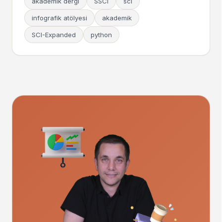
akademik dergi
SSCI
sci
infografik atölyesi
akademik
SCI-Expanded
python