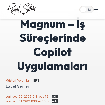
Magnum – İş
Süreçlerinde
Copilot
Uygulamaları
Müşteri Yorumları
İndir
Excel Verileri
veri_seti_02_20251218_bca421
İndir
veri_seti_01_20251218_4b68a7
İndir