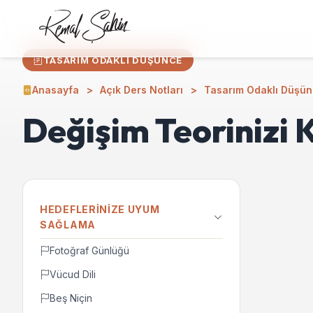
TASARIM ODAKLI DÜŞÜNCE
Anasayfa
Açık Ders Notları
Tasarım Odaklı Düşü
Değişim Teorinizi 
HEDEFLERINIZE UYUM
SAĞLAMA
Fotoğraf Günlüğü
Vücud Dili
Beş Niçin