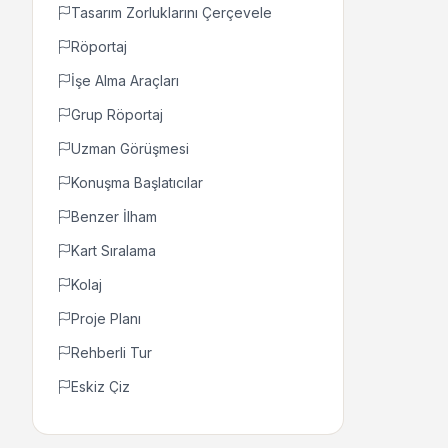
Tasarım Zorluklarını Çerçevele
Röportaj
İşe Alma Araçları
Grup Röportaj
Uzman Görüşmesi
Konuşma Başlatıcılar
Benzer İlham
Kart Sıralama
Kolaj
Proje Planı
Rehberli Tur
Eskiz Çiz
Akran Gözlemleme