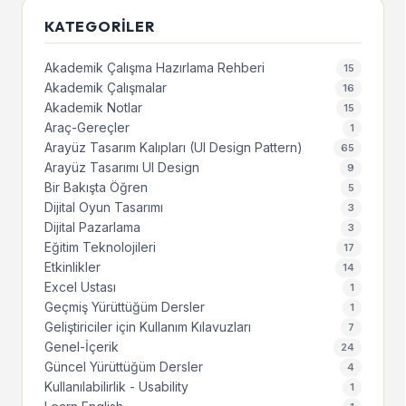
KATEGORILER
Akademik Çalışma Hazırlama Rehberi
15
Akademik Çalışmalar
16
Akademik Notlar
15
Araç-Gereçler
1
Arayüz Tasarım Kalıpları (UI Design Pattern)
65
Arayüz Tasarımı UI Design
9
Bir Bakışta Öğren
5
Dijital Oyun Tasarımı
3
Dijital Pazarlama
3
Eğitim Teknolojileri
17
Etkinlikler
14
Excel Ustası
1
Geçmiş Yürüttüğüm Dersler
1
Geliştiriciler için Kullanım Kılavuzları
7
Genel-İçerik
24
Güncel Yürüttüğüm Dersler
4
Kullanılabilirlik - Usability
1