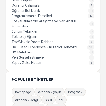
Learn English
1
Öğrenci Çalışmaları
6
Öğrenci Rehberlik
11
Programlamanın Temelleri
17
Sosyal Bilimlerde Araştırma ve Veri Analizi
1
Yöntemleri
Sunum Teknikleri
1
Teknoloji Eğitimi
1
Tez/Makale Yazım Rehberi
5
UX - User Experience - Kullanıcı Deneyimi
39
UX Metrikleri
1
Veri Görselleştirmeler
2
Yapay Zeka Notları
5
POPÜLER ETIKETLER
homepage
akademik yayın
infografik
akademik dergi
SSCI
sci