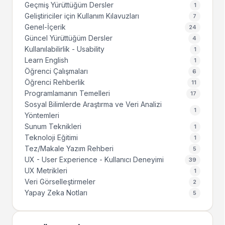
Geçmiş Yürüttüğüm Dersler
1
Geliştiriciler için Kullanım Kılavuzları
7
Genel-İçerik
24
Güncel Yürüttüğüm Dersler
4
Kullanılabilirlik - Usability
1
Learn English
1
Öğrenci Çalışmaları
6
Öğrenci Rehberlik
11
Programlamanın Temelleri
17
Sosyal Bilimlerde Araştırma ve Veri Analizi
1
Yöntemleri
Sunum Teknikleri
1
Teknoloji Eğitimi
1
Tez/Makale Yazım Rehberi
5
UX - User Experience - Kullanıcı Deneyimi
39
UX Metrikleri
1
Veri Görselleştirmeler
2
Yapay Zeka Notları
5