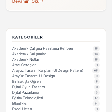
Devamını Oku
KATEGORILER
Akademik Çalışma Hazırlama Rehberi
15
Akademik Çalışmalar
16
Akademik Notlar
15
Araç-Gereçler
1
Arayüz Tasarım Kalıpları (UI Design Pattern)
65
Arayüz Tasarımı UI Design
9
Bir Bakışta Öğren
5
Dijital Oyun Tasarımı
3
Dijital Pazarlama
3
Eğitim Teknolojileri
17
Etkinlikler
14
Excel Ustası
1