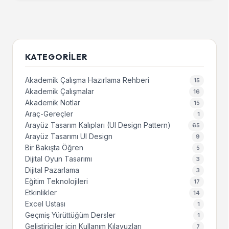
KATEGORILER
Akademik Çalışma Hazırlama Rehberi
15
Akademik Çalışmalar
16
Akademik Notlar
15
Araç-Gereçler
1
Arayüz Tasarım Kalıpları (UI Design Pattern)
65
Arayüz Tasarımı UI Design
9
Bir Bakışta Öğren
5
Dijital Oyun Tasarımı
3
Dijital Pazarlama
3
Eğitim Teknolojileri
17
Etkinlikler
14
Excel Ustası
1
Geçmiş Yürüttüğüm Dersler
1
Geliştiriciler için Kullanım Kılavuzları
7