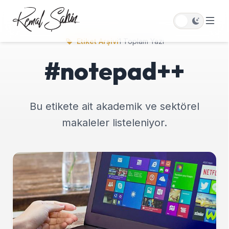
Etiket Arşivi
1 Toplam Yazı
#notepad++
Bu etikete ait akademik ve sektörel
makaleler listeleniyor.