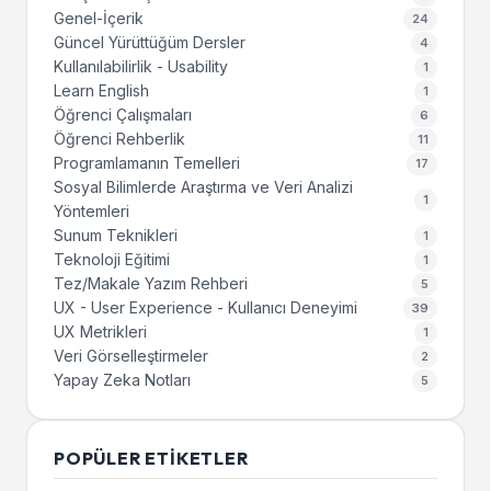
Genel-İçerik
24
Güncel Yürüttüğüm Dersler
4
Kullanılabilirlik - Usability
1
Learn English
1
Öğrenci Çalışmaları
6
Öğrenci Rehberlik
11
Programlamanın Temelleri
17
Sosyal Bilimlerde Araştırma ve Veri Analizi
1
Yöntemleri
Sunum Teknikleri
1
Teknoloji Eğitimi
1
Tez/Makale Yazım Rehberi
5
UX - User Experience - Kullanıcı Deneyimi
39
UX Metrikleri
1
Veri Görselleştirmeler
2
Yapay Zeka Notları
5
POPÜLER ETIKETLER