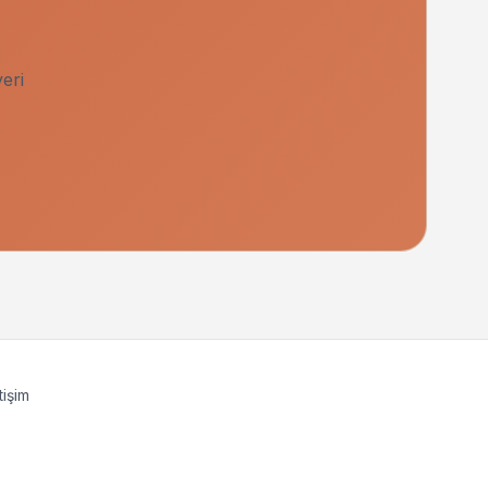
eri
tişim