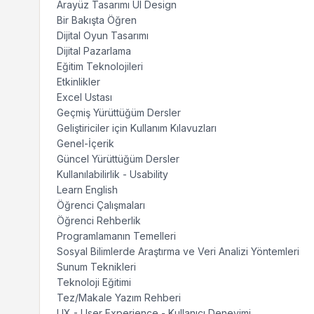
Arayüz Tasarımı UI Design
Bir Bakışta Öğren
Dijital Oyun Tasarımı
Dijital Pazarlama
Eğitim Teknolojileri
Etkinlikler
Excel Ustası
Geçmiş Yürüttüğüm Dersler
Geliştiriciler için Kullanım Kılavuzları
Genel-İçerik
Güncel Yürüttüğüm Dersler
Kullanılabilirlik - Usability
Learn English
Öğrenci Çalışmaları
Öğrenci Rehberlik
Programlamanın Temelleri
Sosyal Bilimlerde Araştırma ve Veri Analizi Yöntemleri
Sunum Teknikleri
Teknoloji Eğitimi
Tez/Makale Yazım Rehberi
UX - User Experience - Kullanıcı Deneyimi