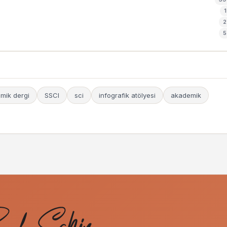
1
2
5
mik dergi
SSCI
sci
infografik atölyesi
akademik