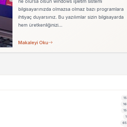
ne olursa olsun windows işletim sistemi
bilgisayarınızda olmazsa olmaz bazı programlara
ihtiyaç duyarsınız. Bu yazılımlar sizin bilgisayarda
hem üretkenliğinizi…
Makaleyi Oku
15
16
15
1
65