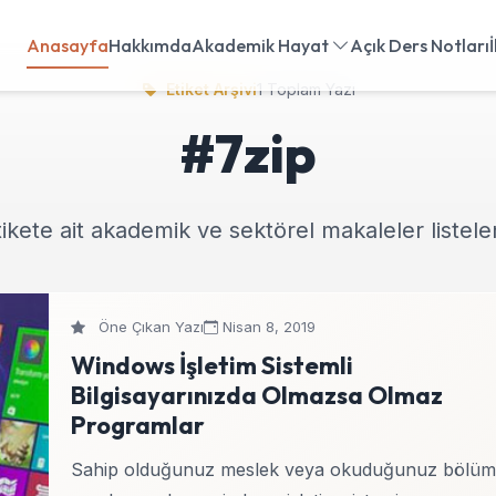
Anasayfa
Hakkımda
Akademik Hayat
Açık Ders Notları
Etiket Arşivi
1 Toplam Yazı
#7zip
ikete ait akademik ve sektörel makaleler listele
Öne Çıkan Yazı
Nisan 8, 2019
Windows İşletim Sistemli
Bilgisayarınızda Olmazsa Olmaz
Programlar
Sahip olduğunuz meslek veya okuduğunuz bölüm