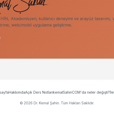
İN, Akademisyen; kullanıcı deneyimi ve arayüz tasarımı, v
tirme, web/mobil uygulama geliştirme.
sayfa
Hakkımda
Açık Ders Notları
kemalSahinCOM'da neler değişti?
İle
© 2026 Dr. Kemal Şahin. Tüm Hakları Saklıdır.