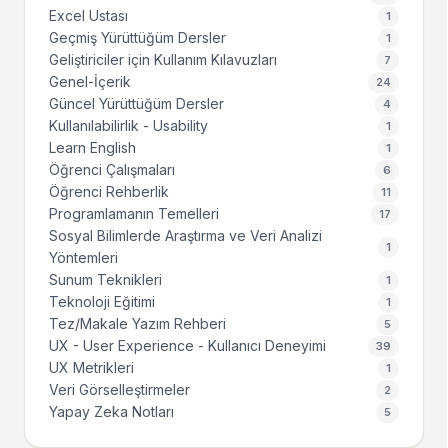
Excel Ustası
1
Geçmiş Yürüttüğüm Dersler
1
Geliştiriciler için Kullanım Kılavuzları
7
Genel-İçerik
24
Güncel Yürüttüğüm Dersler
4
Kullanılabilirlik - Usability
1
Learn English
1
Öğrenci Çalışmaları
6
Öğrenci Rehberlik
11
Programlamanın Temelleri
17
Sosyal Bilimlerde Araştırma ve Veri Analizi
1
Yöntemleri
Sunum Teknikleri
1
Teknoloji Eğitimi
1
Tez/Makale Yazım Rehberi
5
UX - User Experience - Kullanıcı Deneyimi
39
UX Metrikleri
1
Veri Görselleştirmeler
2
Yapay Zeka Notları
5