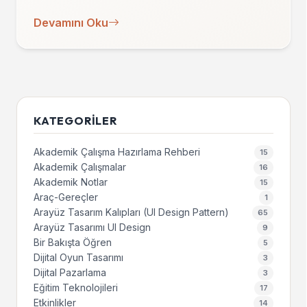
Devamını Oku
KATEGORILER
Akademik Çalışma Hazırlama Rehberi
15
Akademik Çalışmalar
16
Akademik Notlar
15
Araç-Gereçler
1
Arayüz Tasarım Kalıpları (UI Design Pattern)
65
Arayüz Tasarımı UI Design
9
Bir Bakışta Öğren
5
Dijital Oyun Tasarımı
3
Dijital Pazarlama
3
Eğitim Teknolojileri
17
Etkinlikler
14