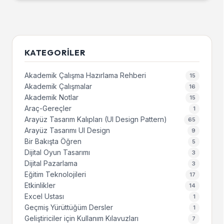
KATEGORILER
Akademik Çalışma Hazırlama Rehberi
15
Akademik Çalışmalar
16
Akademik Notlar
15
Araç-Gereçler
1
Arayüz Tasarım Kalıpları (UI Design Pattern)
65
Arayüz Tasarımı UI Design
9
Bir Bakışta Öğren
5
Dijital Oyun Tasarımı
3
Dijital Pazarlama
3
Eğitim Teknolojileri
17
Etkinlikler
14
Excel Ustası
1
Geçmiş Yürüttüğüm Dersler
1
Geliştiriciler için Kullanım Kılavuzları
7