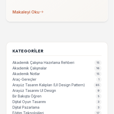
Makaleyi Oku
KATEGORILER
Akademik Çalışma Hazırlama Rehberi
15
Akademik Çalışmalar
16
Akademik Notlar
15
Araç-Gereçler
1
Arayüz Tasarım Kalıpları (UI Design Pattern)
65
Arayüz Tasarımı UI Design
9
Bir Bakışta Öğren
5
Dijital Oyun Tasarımı
3
Dijital Pazarlama
3
Eğitim Teknolojileri
17