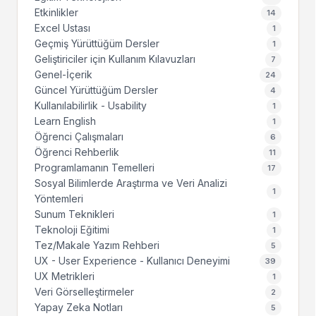
Etkinlikler
14
Excel Ustası
1
Geçmiş Yürüttüğüm Dersler
1
Geliştiriciler için Kullanım Kılavuzları
7
Genel-İçerik
24
Güncel Yürüttüğüm Dersler
4
Kullanılabilirlik - Usability
1
Learn English
1
Öğrenci Çalışmaları
6
Öğrenci Rehberlik
11
Programlamanın Temelleri
17
Sosyal Bilimlerde Araştırma ve Veri Analizi
1
Yöntemleri
Sunum Teknikleri
1
Teknoloji Eğitimi
1
Tez/Makale Yazım Rehberi
5
UX - User Experience - Kullanıcı Deneyimi
39
UX Metrikleri
1
Veri Görselleştirmeler
2
Yapay Zeka Notları
5