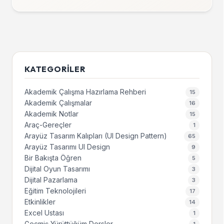
KATEGORILER
Akademik Çalışma Hazırlama Rehberi
15
Akademik Çalışmalar
16
Akademik Notlar
15
Araç-Gereçler
1
Arayüz Tasarım Kalıpları (UI Design Pattern)
65
Arayüz Tasarımı UI Design
9
Bir Bakışta Öğren
5
Dijital Oyun Tasarımı
3
Dijital Pazarlama
3
Eğitim Teknolojileri
17
Etkinlikler
14
Excel Ustası
1
Geçmiş Yürüttüğüm Dersler
1