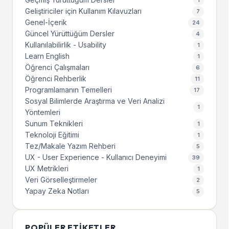
Geliştiriciler için Kullanım Kılavuzları
7
Genel-İçerik
24
Güncel Yürüttüğüm Dersler
4
Kullanılabilirlik - Usability
1
Learn English
1
Öğrenci Çalışmaları
6
Öğrenci Rehberlik
11
Programlamanın Temelleri
17
Sosyal Bilimlerde Araştırma ve Veri Analizi
1
Yöntemleri
Sunum Teknikleri
1
Teknoloji Eğitimi
1
Tez/Makale Yazım Rehberi
5
UX - User Experience - Kullanıcı Deneyimi
39
UX Metrikleri
1
Veri Görselleştirmeler
2
Yapay Zeka Notları
5
POPÜLER ETIKETLER