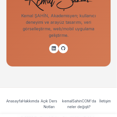
Kemal ŞAHİN, Akademisyen; kullanıcı
deneyimi ve arayüz tasarımı, veri
görselleştirme, web/mobil uygulama
geliştirme.
Anasayfa
Hakkımda
Açık Ders
kemalSahinCOM'da
İletişim
Notları
neler değişti?